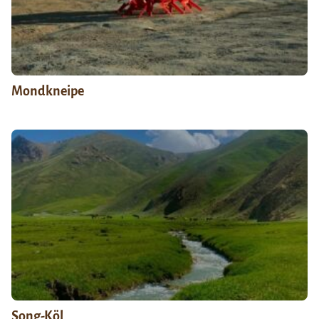
Mondkneipe
Song-Köl