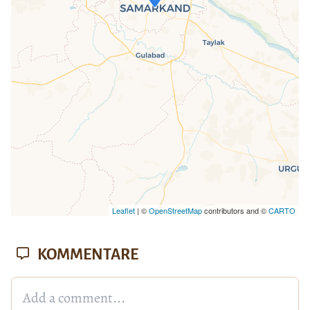
Wenn du dies siehst, nachdem deine
Seite vollständig geladen wurde,
fehlen leafletJS-Dateien.
Leaflet
| ©
OpenStreetMap
contributors and ©
CARTO
KOMMENTARE