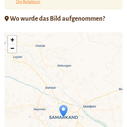
Die Redaktion
Wo wurde das Bild aufgenommen?
+
−
Travelers' Map wird geladen …
Wenn du dies siehst, nachdem deine
Seite vollständig geladen wurde,
fehlen leafletJS-Dateien.