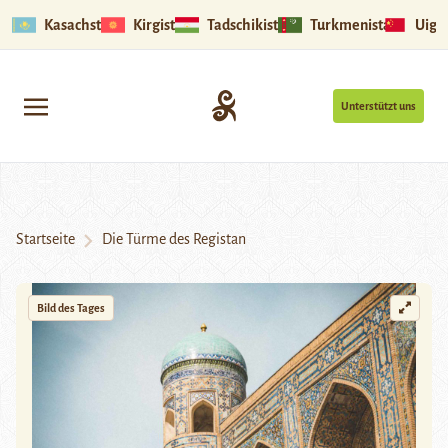
Kasachstan
Kirgistan
Tadschikistan
Turkmenistan
Uigu
Unterstützt uns
Startseite
Die Türme des Registan
Bild des Tages