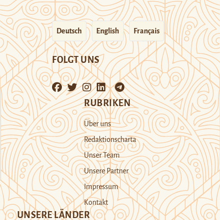
Deutsch
English
Français
FOLGT UNS
RUBRIKEN
Über uns
Redaktionscharta
Unser Team
Unsere Partner
Impressum
Kontakt
UNSERE LÄNDER