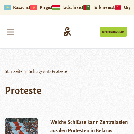
Kasachstan
Kirgistan
Tadschikistan
Turkmenistan
Uigu
Unterstützt uns
Startseite
Schlagwort:
Proteste
Proteste
Welche Schlüsse kann Zentralasien
aus den Protesten in Belarus