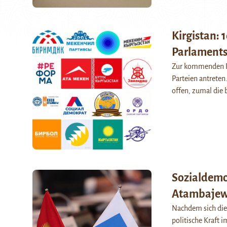
Kirgistan: 
Parlaments
Zur kommenden Pa
Parteien antreten
offen, zumal die 
Sozialdemok
Atambajew i
Nachdem sich die
politische Kraft i