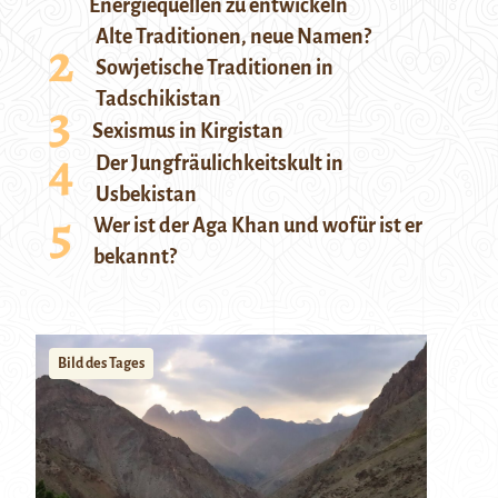
Energiequellen zu entwickeln
Alte Traditionen, neue Namen?
Sowjetische Traditionen in
Tadschikistan
Sexismus in Kirgistan
Der Jungfräulichkeitskult in
Usbekistan
Wer ist der Aga Khan und wofür ist er
bekannt?
Bild des Tages