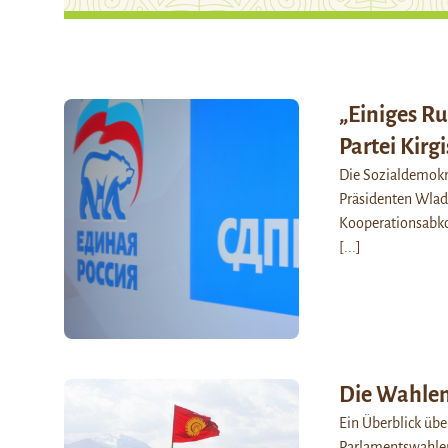
„Einiges R
Partei Kir
Die Sozialdemokra
Präsidenten Wladi
Kooperationsabko
[...]
Die Wahlen 
Ein Überblick üb
Parlamentswahle