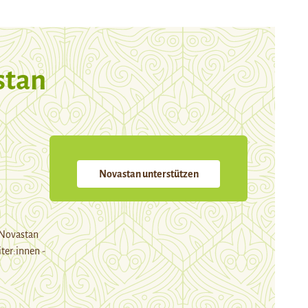
stan
Novastan unterstützen
 Novastan
ter:innen -