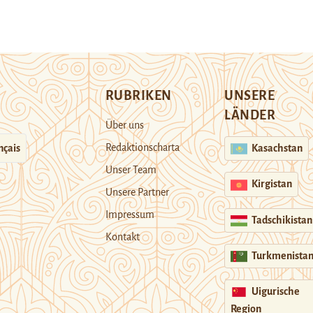
RUBRIKEN
UNSERE
LÄNDER
Über uns
Redaktionscharta
nçais
Kasachstan
Unser Team
Kirgistan
Unsere Partner
Impressum
Tadschikistan
Kontakt
Turkmenista
Uigurische
Region