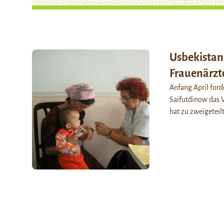
Usbekistan
Frauenärzt
Anfang April for
Saifutdinow das V
hat zu zweigeteil