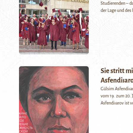
Studierenden – do
der Lage und des 
Sie stritt 
Asfendiıaro
Gúlsim Asfendiıar
vom 19. zum 20. J
Asfendiıarov ist 