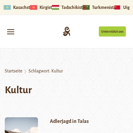
Kasachstan
Kirgistan
Tadschikistan
Turkmenistan
Uigu
Unterstützt uns
Startseite
Schlagwort:
Kultur
Kultur
Adlerjagd in Talas