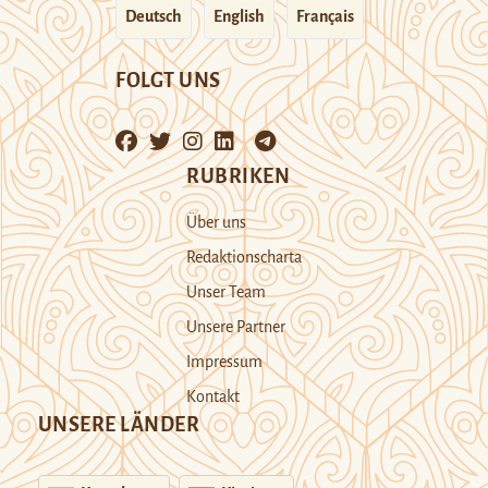
Deutsch
English
Français
FOLGT UNS
RUBRIKEN
Über uns
Redaktionscharta
Unser Team
Unsere Partner
Impressum
Kontakt
UNSERE LÄNDER