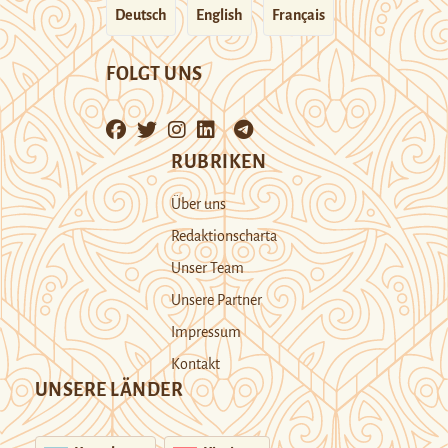
Deutsch
English
Français
FOLGT UNS
RUBRIKEN
Über uns
Redaktionscharta
Unser Team
Unsere Partner
Impressum
Kontakt
UNSERE LÄNDER