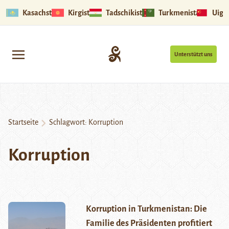
Kasachstan
Kirgistan
Tadschikistan
Turkmenistan
Uigu
Unterstützt uns
Startseite
Schlagwort:
Korruption
Korruption
Korruption in Turkmenistan: Die
Familie des Präsidenten profitiert