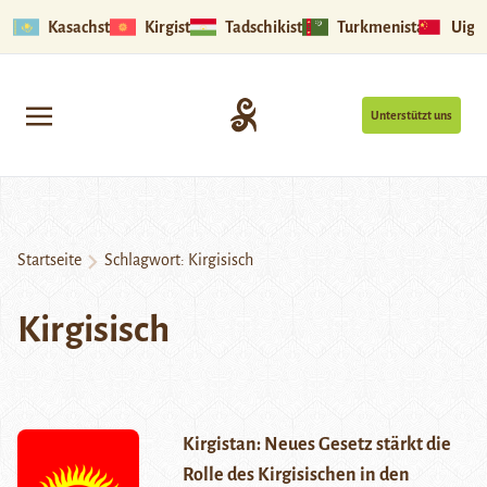
Kasachstan
Kirgistan
Tadschikistan
Turkmenistan
Uigu
Unterstützt uns
Startseite
Schlagwort:
Kirgisisch
Kirgisisch
Kirgistan: Neues Gesetz stärkt die
Rolle des Kirgisischen in den