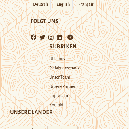
Deutsch
English
Français
FOLGT UNS
RUBRIKEN
Über uns
Redaktionscharta
Unser Team
Unsere Partner
Impressum
Kontakt
UNSERE LÄNDER