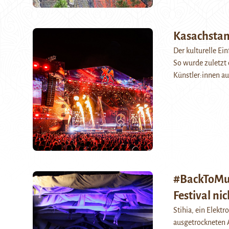
Kasachstan:
Der kulturelle Ei
So wurde zuletzt 
Künstler:innen a
#BackToMuy
Festival ni
Stihia, ein Elektr
ausgetrockneten A