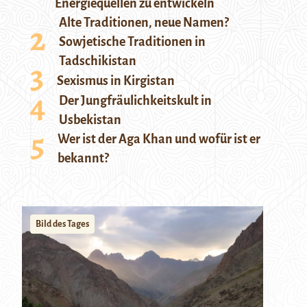
Energiequellen zu entwickeln
Alte Traditionen, neue Namen?
Sowjetische Traditionen in
Tadschikistan
Sexismus in Kirgistan
Der Jungfräulichkeitskult in
Usbekistan
Wer ist der Aga Khan und wofür ist er
bekannt?
Bild des Tages