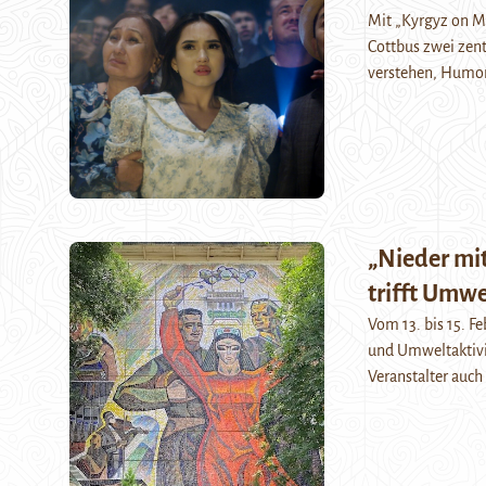
Mit „Kyrgyz on M
Cottbus zwei zent
verstehen, Humor 
„Nieder mit
trifft Umw
Vom 13. bis 15. Fe
und Umweltaktivi
Veranstalter auc