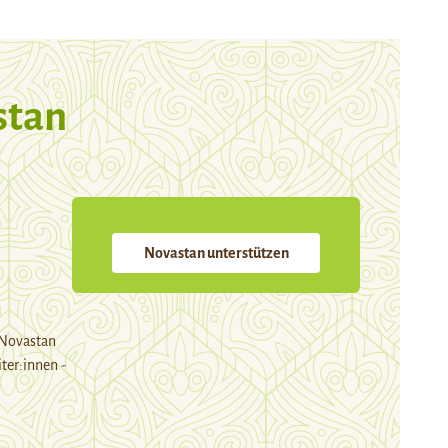
stan
Novastan unterstützen
 Novastan
ter:innen -