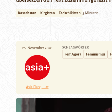
übersetzen den Text zusammengefasst m
Kasachstan
Kirgistan
Tadschikistan
5 Minuten
SCHLAGWÖRTER
26. November 2020
FemAgora
Feminismus
F
Asia Plus
juliat