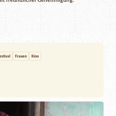
it freundlicher Genehmigung.
estival
Frauen
Kino