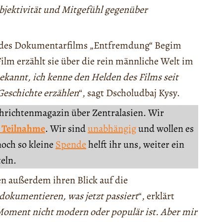
bjektivität und Mitgefühl gegenüber
n des Dokumentarfilms „Entfremdung“ Begim
Film erzählt sie über die rein männliche Welt im
bekannt, ich kenne den Helden des Films seit
Geschichte erzählen
“, sagt Dscholudbaj Kysy.
chrichtenmagazin über Zentralasien. Wir
 Teilnahme
. Wir sind
unabhängig
und wollen es
noch so kleine
Spende
helft ihr uns, weiter ein
teln.
en außerdem ihren Blick auf die
 dokumentieren, was jetzt passiert
“, erklärt
 Moment nicht modern oder populär ist. Aber mir