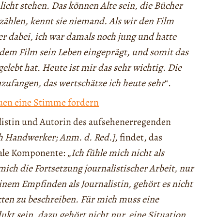
licht stehen. Das können Alte sein, die Bücher
zählen, kennt sie niemand. Als wir den Film
r dabei, ich war damals noch jung und hatte
t dem Film sein Leben eingeprägt, und somit das
lebt hat. Heute ist mir das sehr wichtig. Die
ufangen, das wertschätze ich heute sehr
“.
uen eine Stimme fordern
listin und Autorin des aufsehenerregenden
ch Handwerker; Anm. d. Red.],
findet, das
ale Komponente: „
Ich fühle mich nicht als
ch die Fortsetzung journalistischer Arbeit, nur
em Empfinden als Journalistin, gehört es nicht
ten zu beschreiben. Für mich muss eine
kt sein, dazu gehört nicht nur, eine Situation