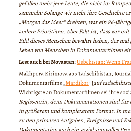
gefallen mehr jene Leute, die nicht im Rampen
sammeln: Solange wir nicht ihre Geschichte er
„Morgen das Meer“ drehten, war ein 86-jährige
andere Prioritäten. Aber Fakt ist, dass wir mi
Bild dieses Menschen bewahrt haben, der mal ge
Leben von Menschen in Dokumentarfilmen einz
Lest auch bei Novastan:
Usbekistan: Wenn Fra
Makhpora Kirimova aus Tadschikistan, Journa
Dokumentarfilms „
Mardikor
“ [
auf tadschikis
Wichtigste an Dokumentarfilmen sei ihre sozi
Regisseurin, denn Dokumentationen sind für mi
in größerem und komplexerem Format. In mein
zu den primären Aufgaben, Ereignisse und Fak
Dokumentation auch ein sozial sinnvolles Produ