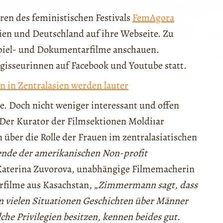
ren des feministischen Festivals
FemAgora
ien und Deutschland auf ihre Webseite. Zu
Spiel- und Dokumentarfilme anschauen.
isseurinnen auf Facebook und Youtube statt.
 in Zentralasien werden lauter
e. Doch nicht weniger interessant und offen
 Der Kurator der Filmsektionen Moldiıar
über die Rolle der Frauen im zentralasiatischen
ende der amerikanischen Non-profit
 Katerina Zuvorova, unabhängige Filmemacherin
filme aus Kasachstan, „
Zimmermann sagt, dass
in vielen Situationen Geschichten über Männer
lche Privilegien besitzen, kennen beides gut.