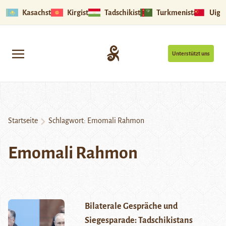
Kasachstan
Kirgistan
Tadschikistan
Turkmenistan
Uigu
Unterstützt uns
Startseite
Schlagwort:
Emomali Rahmon
Emomali Rahmon
Bilaterale Gespräche und
Siegesparade: Tadschikistans