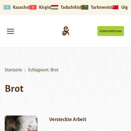
Kasachstan
Kirgistan
Tadschikistan
Turkmenistan
Uigu
Unterstützt uns
Startseite
Schlagwort:
Brot
Brot
Versteckte Arbeit