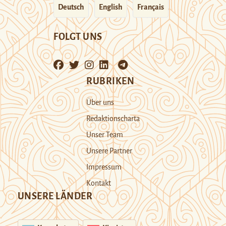
Deutsch
English
Français
FOLGT UNS
RUBRIKEN
Über uns
Redaktionscharta
Unser Team
Unsere Partner
Impressum
Kontakt
UNSERE LÄNDER