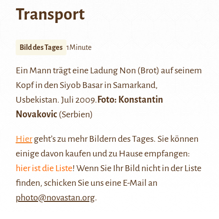
Transport
Bild des Tages
1Minute
Ein Mann trägt eine Ladung
Non (Brot)
auf seinem
Kopf in den Siyob Basar in
Samarkand
,
Usbekistan. Juli 2009.
Foto:
Konstantin
Novakovic
(Serbien)
Hier
geht’s zu mehr Bildern des Tages. Sie können
einige davon kaufen und zu Hause empfangen:
hier ist die Liste
! Wenn Sie Ihr Bild nicht in der Liste
finden, schicken Sie uns eine E-Mail an
photo@novastan.org
.