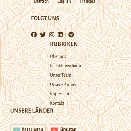
Deutsch
English
Français
FOLGT UNS
RUBRIKEN
Über uns
Redaktionscharta
Unser Team
Unsere Partner
Impressum
Kontakt
UNSERE LÄNDER
Kasachstan
Kirgistan