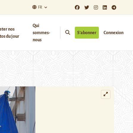
FR
Qui
eter nos
sommes-
S’abonner
Connexion
os du jour
nous