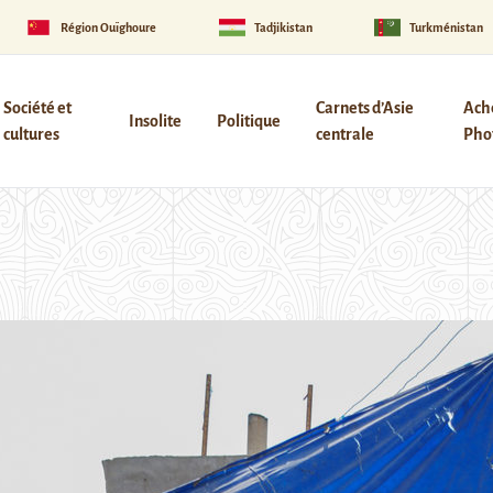
Région Ouïghoure
Tadjikistan
Turkménistan
Société et
Carnets d’Asie
Ach
Insolite
Politique
cultures
centrale
Phot