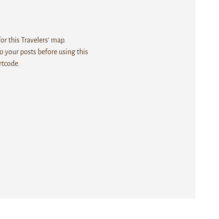
r this Travelers' map.
 your posts before using this
rtcode.