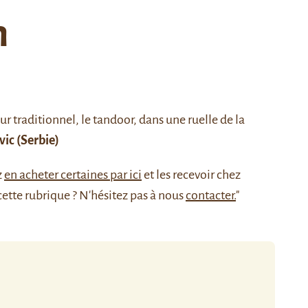
n
r traditionnel, le
tandoor
, dans une ruelle de la
vic
(Serbie)
z
en acheter certaines par ici
et les recevoir chez
cette rubrique ? N'hésitez pas à nous
contacter.
"