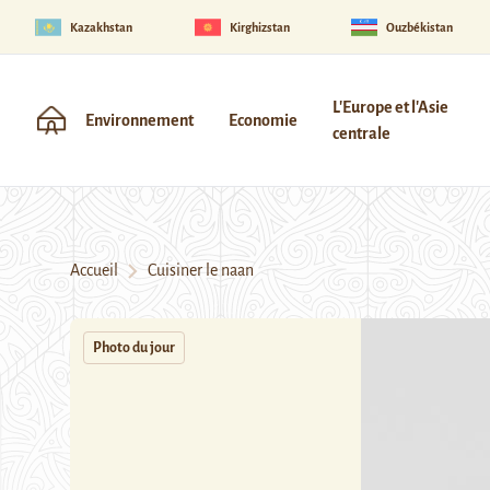
Kazakhstan
Kirghizstan
Ouzbékistan
L'Europe et l'Asie
Environnement
Economie
centrale
Accueil
Cuisiner le naan
Photo du jour