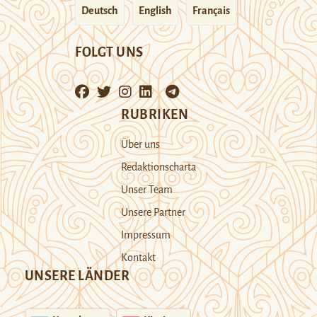
Deutsch
English
Français
FOLGT UNS
RUBRIKEN
Über uns
Redaktionscharta
Unser Team
Unsere Partner
Impressum
Kontakt
UNSERE LÄNDER