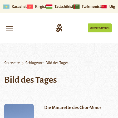
Kasachstan
Kirgistan
Tadschikistan
Turkmenistan
Uigu
Unterstützt uns
Startseite
Schlagwort:
Bild des Tages
Bild des Tages
Die Minarette des Chor-Minor