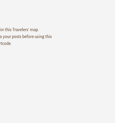
r this Travelers' map.
 your posts before using this
rtcode.