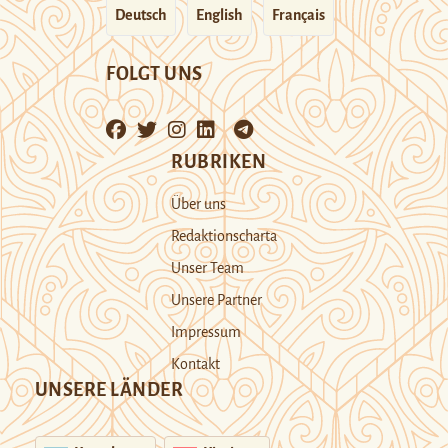
Deutsch
English
Français
FOLGT UNS
RUBRIKEN
Über uns
Redaktionscharta
Unser Team
Unsere Partner
Impressum
Kontakt
UNSERE LÄNDER