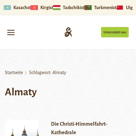
Kasachstan
Kirgistan
Tadschikistan
Turkmenistan
Uigu
Unterstützt uns
Startseite
Schlagwort:
Almaty
Almaty
Die Christi-Himmelfahrt-
Kathedrale