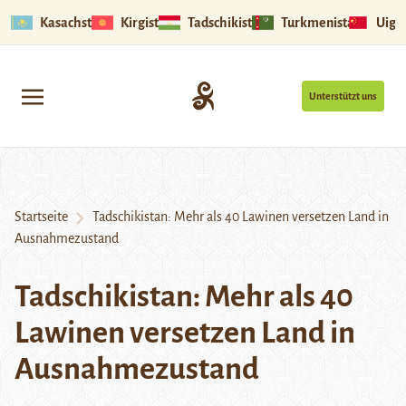
Kasachstan
Kirgistan
Tadschikistan
Turkmenistan
Uigu
Unterstützt uns
Startseite
Tadschikistan: Mehr als 40 Lawinen versetzen Land in
Ausnahmezustand
Tadschikistan: Mehr als 40
Lawinen versetzen Land in
Ausnahmezustand