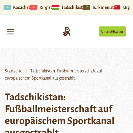
Kasachstan
Kirgistan
Tadschikistan
Turkmenistan
Uigu
Unterstützt uns
Startseite
Tadschikistan: Fußballmeisterschaft auf
europäischem Sportkanal ausgestrahlt
Tadschikistan:
Fußballmeisterschaft auf
europäischem Sportkanal
ausgestrahlt