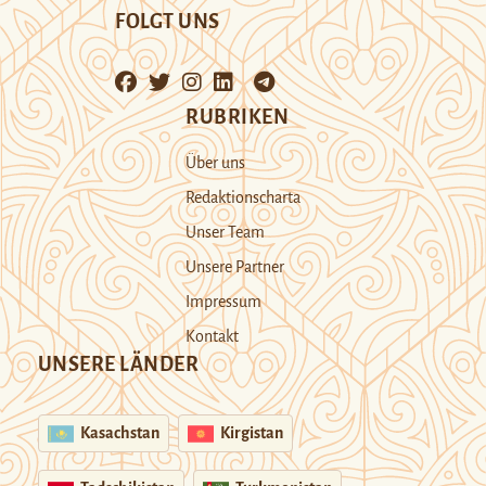
FOLGT UNS
RUBRIKEN
Über uns
Redaktionscharta
Unser Team
Unsere Partner
Impressum
Kontakt
UNSERE LÄNDER
Kasachstan
Kirgistan