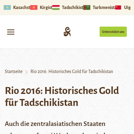
Kasachstan
Kirgistan
Tadschikistan
Turkmenistan
Uigu
Unterstützt uns
Startseite
Rio 2016: Historisches Gold für Tadschikistan
Rio 2016: Historisches Gold
für Tadschikistan
Auch die zentralasiatischen Staaten