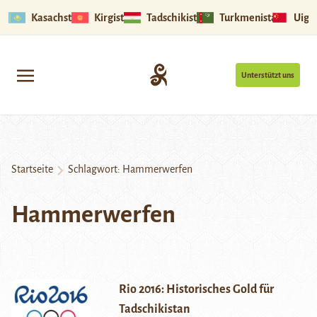
Kasachstan
Kirgistan
Tadschikistan
Turkmenistan
Uigu
Unterstützt uns
Startseite
Schlagwort:
Hammerwerfen
Hammerwerfen
Rio 2016: Historisches Gold für
Tadschikistan