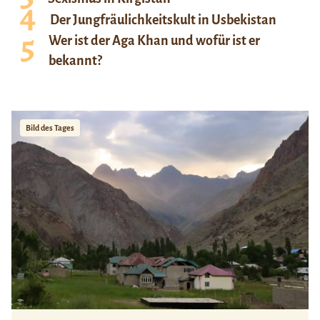
Der Jungfräulichkeitskult in Usbekistan
Wer ist der Aga Khan und wofür ist er
bekannt?
Bild des Tages