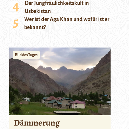
Der Jungfräulichkeitskult in
Usbekistan
Wer ist der Aga Khan und wofür ist er
bekannt?
Bild des Tages
Dämmerung