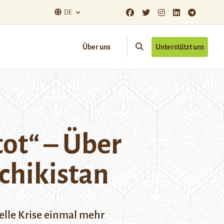
DE
Über uns
Unterstützt uns
ot“ – Über
schikistan
elle Krise einmal mehr