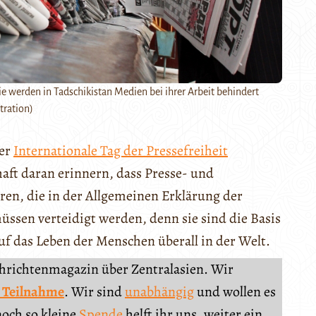
e werden in Tadschikistan Medien bei ihrer Arbeit behindert
stration)
der
Internationale Tag der Pressefreiheit
haft daran erinnern, dass Presse- und
en, die in der Allgemeinen Erklärung der
ssen verteidigt werden, denn sie sind die Basis
f das Leben der Menschen überall in der Welt.
chrichtenmagazin über Zentralasien. Wir
 Teilnahme
. Wir sind
unabhängig
und wollen es
noch so kleine
Spende
helft ihr uns, weiter ein