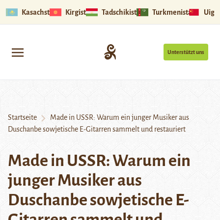
Kasachstan
Kirgistan
Tadschikistan
Turkmenistan
Uigu
Unterstützt uns
Startseite
Made in USSR: Warum ein junger Musiker aus
Duschanbe sowjetische E-Gitarren sammelt und restauriert
Made in USSR: Warum ein
junger Musiker aus
Duschanbe sowjetische E-
Gitarren sammelt und