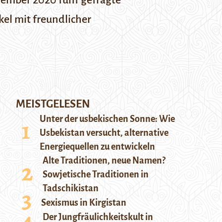
ovember 2020 fünf gefragte
kel mit freundlicher
MEISTGELESEN
Unter der usbekischen Sonne: Wie
Usbekistan versucht, alternative
Energiequellen zu entwickeln
Alte Traditionen, neue Namen?
Sowjetische Traditionen in
Tadschikistan
Sexismus in Kirgistan
Der Jungfräulichkeitskult in