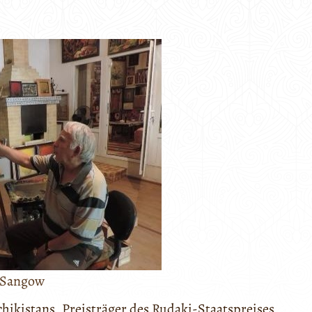
 Sangow
schikistans, Preisträger des Rudaki-Staatspreises