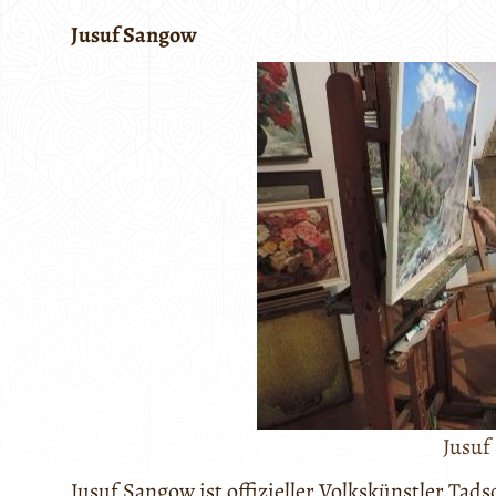
Jusuf Sangow
Jusuf
Jusuf Sangow ist offizieller Volkskünstler Tad