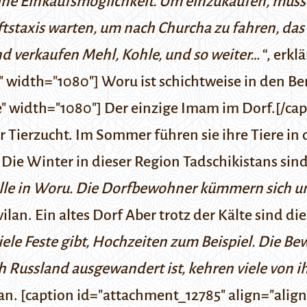
eine Einkaufsmöglichkeit. Um einzukaufen, müs
tstaxis warten, um nach Churcha zu fahren, das
 verkaufen Mehl, Kohle, und so weiter…
“, erkl
 width="1080"] Woru ist schichtweise in den Be
" width="1080"] Der einzige Imam im Dorf.[/ca
 Tierzucht. Im Sommer führen sie ihre Tiere in 
e Winter in dieser Region Tadschikistans sind
lle in Woru. Die Dorfbewohner kümmern sich um i
vilan.
Ein altes Dorf
Aber trotz der Kälte sind die
 viele Feste gibt, Hochzeiten zum Beispiel. Die B
h Russland ausgewandert ist, kehren viele von i
ilan. [caption id="attachment_12785" align="alig