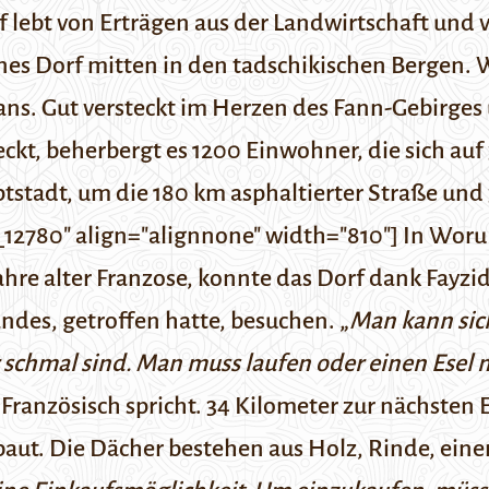
rf lebt von Erträgen aus der Landwirtschaft un
nes Dorf mitten in den tadschikischen Bergen.
ns. Gut versteckt im Herzen des
Fann-Gebirges
kt, beherbergt es 1200 Einwohner, die sich auf 
stadt, um die 180 km asphaltierter Straße un
12780" align="alignnone" width="810"] In Woru 
Jahre alter Franzose, konnte das Dorf dank Fayz
ndes, getroffen hatte, besuchen. „
Man kann sich
 schmal sind. Man muss laufen oder einen Esel
 Französisch spricht.
34 Kilometer zur nächsten 
aut. Die Dächer bestehen aus Holz, Rinde, einer