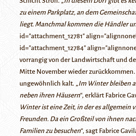
Schicht Stroh. „
In diesem Dorf gibt es k
zu einem Parkplatz, an dem Gemeinschaf
liegt. Manchmal kommen die Händler und
id="attachment_12781" align="alignnone"
id="attachment_12784" align="alignnone
vorrangig von der Landwirtschaft und der
Mitte November wieder zurückkommen. Di
ungewöhnlich kalt. „
Im Winter bleiben a
neben ihren Häusern
“, erklärt Fabrice Ga
Winter ist eine Zeit, in der es allgemein
Freunden. Da ein Großteil von ihnen nac
Familien zu besuchen
“, sagt Fabrice Gav