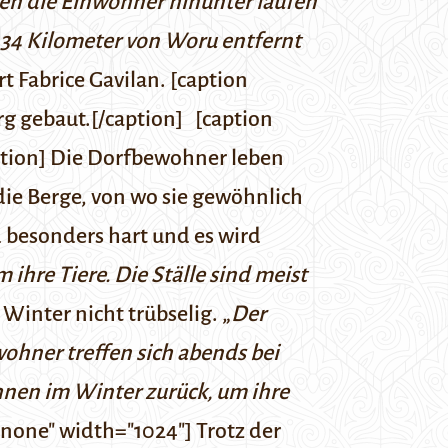
sen die Einwohner hinunter laufen
 34 Kilometer von Woru entfernt
ärt Fabrice Gavilan. [caption
rg gebaut.[/caption] [caption
ption] Die Dorfbewohner leben
die Berge, von wo sie gewöhnlich
 besonders hart und es wird
hre Tiere. Die Ställe sind meist
 Winter nicht trübselig. „
Der
ewohner treffen sich abends bei
hnen im Winter zurück, um ihre
nnone" width="1024"] Trotz der