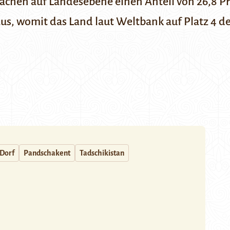
achen auf Landesebene einen Anteil von 26,8 P
aus, womit das Land
laut Weltbank
auf Platz 4 d
Dorf
Pandschakent
Tadschikistan