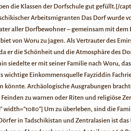
n die Klassen der Dorfschule gut gefüllt.[/cap
dschikischer Arbeitsmigranten
Das Dorf wurde vo
vater aller Dorfbewohner – gemeinsam mit dem
et von Woru zu jagen. Als Vertrauter des Emirs 
da er die Schönheit und die Atmosphäre des Dor
n siedelte er mit seiner Familie nach Woru, das 
ls wichtige Einkommensquelle
Fayziddin Fachrie
n könnte. Archäologische Ausgrabungen brachte
Feinden zu warnen oder Riten und religiöse Zer
 width="1080"] Um zu überleben, sind die Famil
örfer in Tadschikistan und Zentralasien ist das 