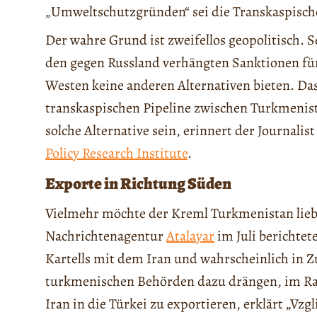
„Umweltschutzgründen“ sei die Transkaspisch
Der wahre Grund ist zweifellos geopolitisch. 
den gegen Russland verhängten Sanktionen für
Westen keine anderen Alternativen bieten. Das 
transkaspischen Pipeline zwischen Turkmenist
solche Alternative sein, erinnert der Journalis
Policy Research Institute
.
Exporte in Richtung Süden
Vielmehr möchte der Kreml Turkmenistan lieber
Nachrichtenagentur
Atalayar
im Juli berichtet
Kartells mit dem Iran und wahrscheinlich in Z
turkmenischen Behörden dazu drängen, im R
Iran in die Türkei zu exportieren, erklärt „Vzg