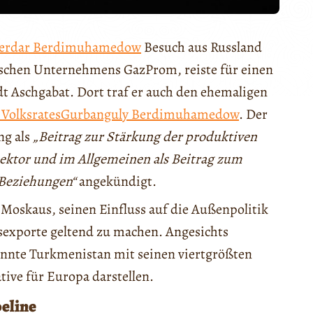
erdar Berdimuhamedow
Besuch aus Russland
sischen Unternehmens GazProm, reiste für einen
t Aschgabat. Dort traf er auch den ehemaligen
 Volksrates
Gurbanguly Berdimuhamedow
. Der
ng als
„Beitrag zur Stärkung der produktiven
ktor und im Allgemeinen als Beitrag zum
 Beziehungen“
angekündigt.
Moskaus, seinen Einfluss auf die Außenpolitik
sexporte geltend zu machen. Angesichts
önnte Turkmenistan mit seinen viertgrößten
tive für Europa darstellen.
peline