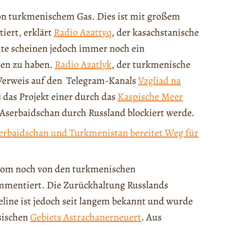
von turkmenischem Gas. Dies ist mit großem
iert, erklärt
Radio Azattyq
, der kasachstanische
te scheinen jedoch immer noch ein
ten zu haben.
Radio Azatlyk
, der turkmenische
 Verweis auf den Telegram-Kanals
Vzgliad na
s das Projekt einer durch das
Kaspische Meer
Aserbaidschan durch Russland blockiert werde.
erbaidschan und Turkmenistan bereitet Weg für
rom noch von den turkmenischen
mmentiert. Die Zurückhaltung Russlands
line ist jedoch seit langem bekannt und wurde
sischen
Gebiets Astrachan
erneuert
. Aus