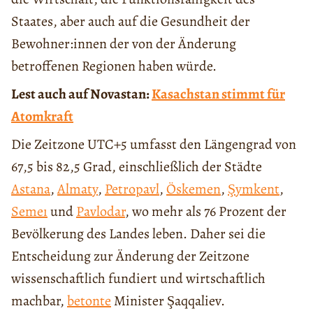
Staates, aber auch auf die Gesundheit der
Bewohner:innen der von der Änderung
betroffenen Regionen haben würde.
Lest auch auf Novastan:
Kasachstan stimmt für
Atomkraft
Die Zeitzone UTC+5 umfasst den Längengrad von
67,5 bis 82,5 Grad, einschließlich der Städte
Astana
,
Almaty
,
Petropavl
,
Öskemen
,
Şymkent
,
Semeı
und
Pavlodar
, wo mehr als 76 Prozent der
Bevölkerung des Landes leben. Daher sei die
Entscheidung zur Änderung der Zeitzone
wissenschaftlich fundiert und wirtschaftlich
machbar,
betonte
Minister Şaqqaliev.