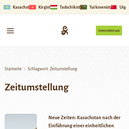
Kasachstan
Kirgistan
Tadschikistan
Turkmenistan
Uigu
Unterstützt uns
Startseite
Schlagwort:
Zeitumstellung
Zeitumstellung
Neue Zeiten: Kasachstan nach der
Einführung einer einheitlichen