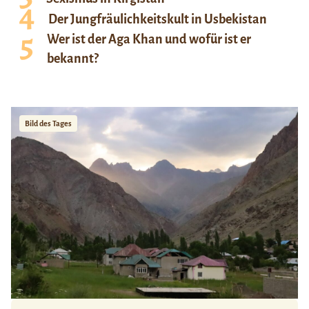
Der Jungfräulichkeitskult in Usbekistan
Wer ist der Aga Khan und wofür ist er
bekannt?
Bild des Tages