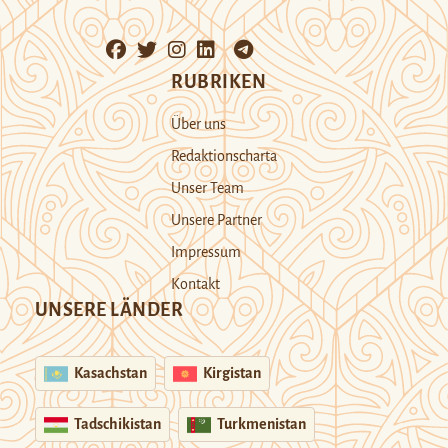
RUBRIKEN
Über uns
Redaktionscharta
Unser Team
Unsere Partner
Impressum
Kontakt
UNSERE LÄNDER
Kasachstan
Kirgistan
Tadschikistan
Turkmenistan