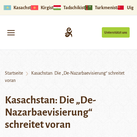
Kasachstan
Kirgistan
Tadschikistan
Turkmenistan
Uigu
Unterstützt uns
Startseite
Kasachstan: Die „De-Nazarbaevisierung“ schreitet
voran
Kasachstan: Die „De-
Nazarbaevisierung“
schreitet voran