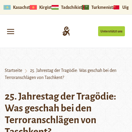
Kasachstan
Kirgistan
Tadschikistan
Turkmenistan
Uigu
Unterstützt uns
Startseite
25. Jahrestag der Tragödie: Was geschah bei den
Terroranschlägen von Taschkent?
25. Jahrestag der Tragödie:
Was geschah bei den
Terroranschlägen von
Taschkent?