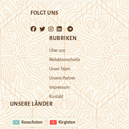
FOLGT UNS
RUBRIKEN
Über uns
Redaktionscharta
Unser Team
Unsere Partner
Impressum
Kontakt
UNSERE LÄNDER
Kasachstan
Kirgistan