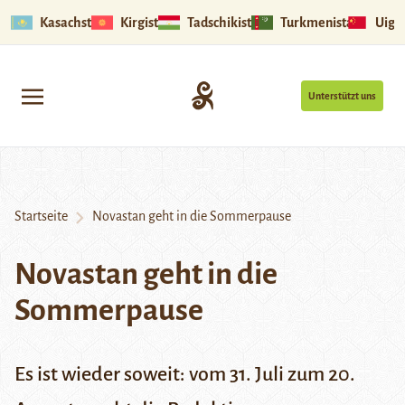
Kasachstan
Kirgistan
Tadschikistan
Turkmenistan
Uigu
Unterstützt uns
Startseite
Novastan geht in die Sommerpause
Novastan geht in die
Sommerpause
Es ist wieder soweit: vom 31. Juli zum 20.