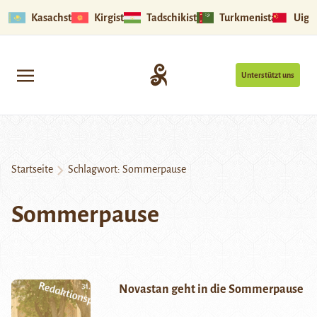
Kasachstan
Kirgistan
Tadschikistan
Turkmenistan
Uigu
Unterstützt uns
Startseite
Schlagwort:
Sommerpause
Sommerpause
Novastan geht in die Sommerpause