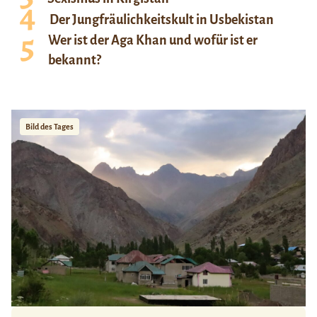
Der Jungfräulichkeitskult in Usbekistan
Wer ist der Aga Khan und wofür ist er
bekannt?
Bild des Tages