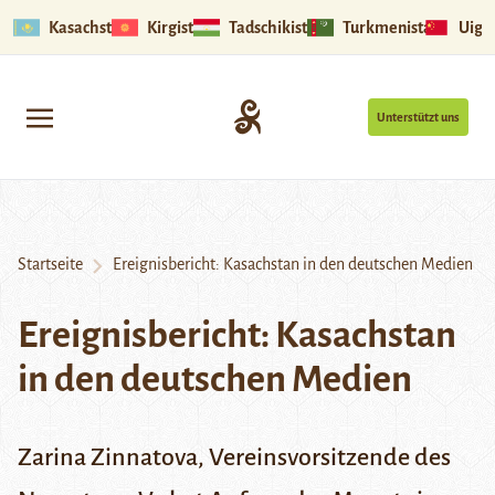
Kasachstan
Kirgistan
Tadschikistan
Turkmenistan
Uigu
Unterstützt uns
Startseite
Ereignisbericht: Kasachstan in den deutschen Medien
Ereignisbericht: Kasachstan
in den deutschen Medien
Zarina Zinnatova, Vereinsvorsitzende des