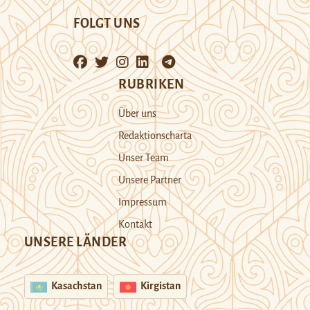
FOLGT UNS
RUBRIKEN
Über uns
Redaktionscharta
Unser Team
Unsere Partner
Impressum
Kontakt
UNSERE LÄNDER
Kasachstan
Kirgistan