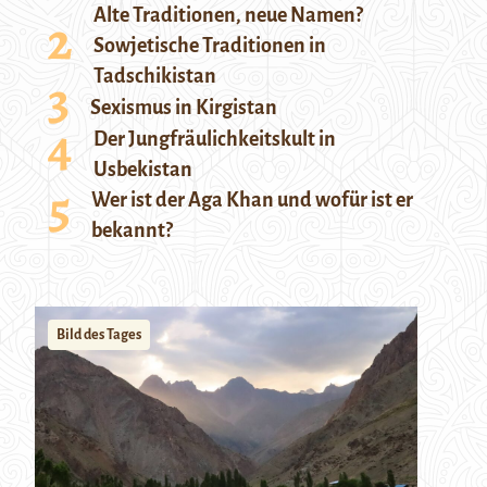
Alte Traditionen, neue Namen?
Sowjetische Traditionen in
Tadschikistan
Sexismus in Kirgistan
Der Jungfräulichkeitskult in
Usbekistan
Wer ist der Aga Khan und wofür ist er
bekannt?
Bild des Tages