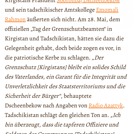
Kirgistans Präsident
Sooronbaj Dscheenbekow
und sein tadschikischer Amtskollege
Emomali
Rahmon
äußerten sich nicht. Am 28. Mai, dem
offiziellen „Tag der Grenzschutzbeamten“ in
Kirgistan und Tadschikistan, hätten sie dazu die
Gelegenheit gehabt, doch beide zogen es vor, in
die patriotische Kerbe zu schlagen.
„Der
Grenzschutz [Kirgistans] bleibt ein solides Schild
des Vaterlandes, ein Garant für die Integrität und
Unverletzlichkeit des Staatsterritoriums und die
Sicherheit der Bürger“
, behauptete
Dscheenbekow nach Angaben von
Radio Azattyk
.
Tadschikistan schlägt den gleichen Ton an.
„Ich
bin überzeugt, dass die tapferen Offiziere und