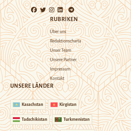
RUBRIKEN
Über uns
Redaktionscharta
Unser Team
Unsere Partner
Impressum
Kontakt
UNSERE LÄNDER
Kasachstan
Kirgistan
Tadschikistan
Turkmenistan