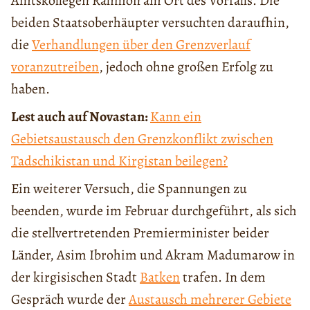
Amtskollegen Rahmon am Ort des Vorfalls. Die
beiden Staatsoberhäupter versuchten daraufhin,
die
Verhandlungen über den Grenzverlauf
voranzutreiben
, jedoch ohne großen Erfolg zu
haben.
Lest auch auf Novastan:
Kann ein
Gebietsaustausch den Grenzkonflikt zwischen
Tadschikistan und Kirgistan beilegen?
Ein weiterer Versuch, die Spannungen zu
beenden, wurde im Februar durchgeführt, als sich
die stellvertretenden Premierminister beider
Länder, Asim Ibrohim und Akram Madumarow in
der kirgisischen Stadt
Batken
trafen. In dem
Gespräch wurde der
Austausch mehrerer Gebiete