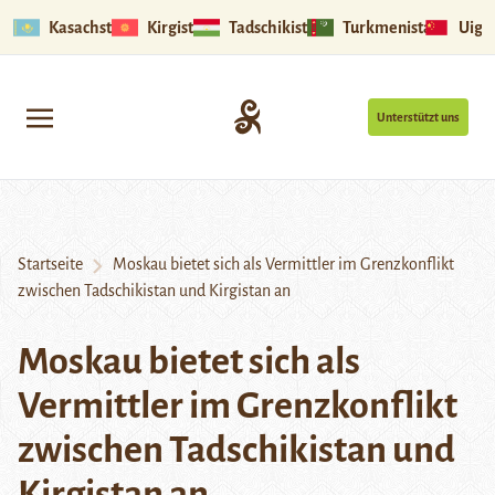
Kasachstan
Kirgistan
Tadschikistan
Turkmenistan
Uigu
Unterstützt uns
Startseite
Moskau bietet sich als Vermittler im Grenzkonflikt
zwischen Tadschikistan und Kirgistan an
Moskau bietet sich als
Vermittler im Grenzkonflikt
zwischen Tadschikistan und
Kirgistan an