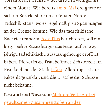
Vorfall an der Grenze – der dritte in weniger als
einem Monat. Wie bereits
am 8. Mai
ereignete er
sich im Bezirk Isfara im äußersten Norden
Tadschikistans, wo es regelmäßig zu Spannungen
an der Grenze kommt. Wie das tadschikische
Nachrichtenportal
Asia-Plus
berichteten, soll ein
kirgisischer Staatsbürger das Feuer auf eine 25-
jährige tadschikische Staatsangehörige eröffnet
haben. Die verletzte Frau befindet sich derzeit im
Krankenhaus der Stadt
Isfara
. Allerdings ist die
Faktenlage unklar, und die Ursache der Schüsse
nicht bekannt.
Lest auch auf Novastan:
Mehrere Verletzte bei
gewaltsamen Zusammenstößen an der