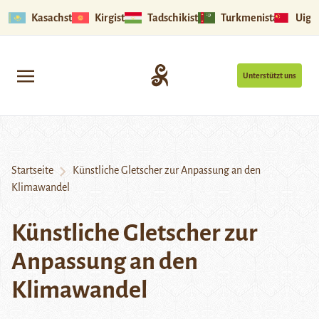
Kasachstan
Kirgistan
Tadschikistan
Turkmenistan
Uigu
Unterstützt uns
Startseite
Künstliche Gletscher zur Anpassung an den
Klimawandel
Künstliche Gletscher zur
Anpassung an den
Klimawandel