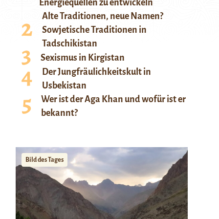
Energiequellen zu entwickeln
Alte Traditionen, neue Namen?
Sowjetische Traditionen in
Tadschikistan
Sexismus in Kirgistan
Der Jungfräulichkeitskult in
Usbekistan
Wer ist der Aga Khan und wofür ist er
bekannt?
Bild des Tages