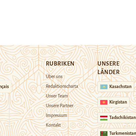
RUBRIKEN
UNSERE
LÄNDER
Über uns
Redaktionscharta
nçais
Kasachstan
Unser Team
Kirgistan
Unsere Partner
Impressum
Tadschikistan
Kontakt
Turkmenista