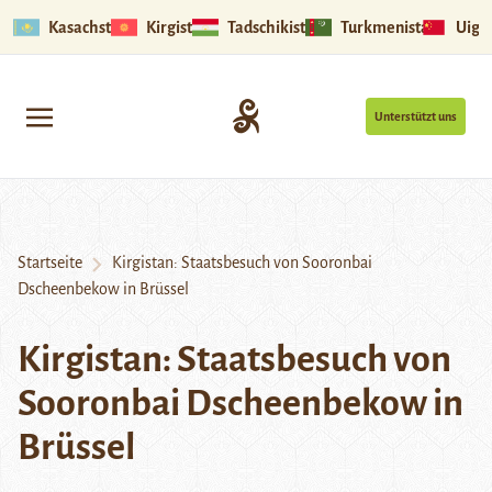
Kasachstan
Kirgistan
Tadschikistan
Turkmenistan
Uigu
Unterstützt uns
Startseite
Kirgistan: Staatsbesuch von Sooronbai
Dscheenbekow in Brüssel
Kirgistan: Staatsbesuch von
Sooronbai Dscheenbekow in
Brüssel