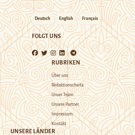
Deutsch
English
Français
FOLGT UNS
RUBRIKEN
Über uns
Redaktionscharta
Unser Team
Unsere Partner
Impressum
Kontakt
UNSERE LÄNDER