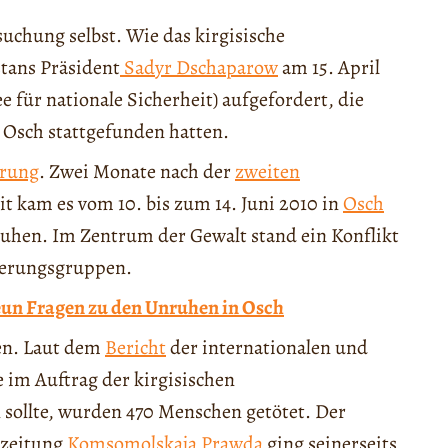
suchung selbst. Wie das kirgisische
stans Präsident
Sadyr Dschaparow
am 15. April
für nationale Sicherheit) aufgefordert, die
n Osch stattgefunden hatten.
erung
. Zwei Monate nach der
zweiten
t kam es vom 10. bis zum 14. Juni 2010 in
Osch
uhen. Im Zentrum der Gewalt stand ein Konflikt
kerungsgruppen.
eun Fragen zu den Unruhen in Osch
ten. Laut dem
Bericht
der internationalen und
im Auftrag der kirgisischen
 sollte, wurden 470 Menschen getötet. Der
szeitung
Komsomolskaja Prawda
ging seinerseits