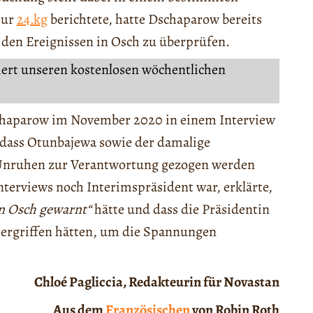
tur
24.kg
berichtete, hatte Dschaparow bereits
den Ereignissen in Osch zu überprüfen.
iert unseren kostenlosen wöchentlichen
haparow im November 2020 in einem Interview
 dass Otunbajewa sowie der damalige
e Unruhen zur Verantwortung gezogen werden
terviews noch Interimspräsident war, erklärte,
in Osch gewarnt“
hätte und dass die Präsidentin
ergriffen hätten, um die Spannungen
Chloé Pagliccia, Redakteurin für Novastan
Aus dem
Französischen
von Robin Roth