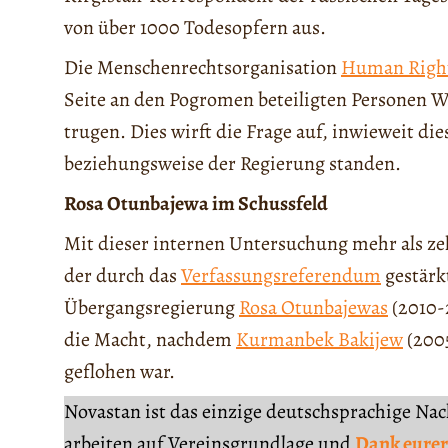
von über 1000 Todesopfern aus.
Die Menschenrechtsorganisation
Human Righ
Seite an den Pogromen beteiligten Personen 
trugen. Dies wirft die Frage auf, inwieweit d
beziehungsweise der Regierung standen.
Rosa Otunbajewa im Schussfeld
Mit dieser internen Untersuchung mehr als ze
der durch das
Verfassungsreferendum
gestärk
Übergangsregierung
Rosa Otunbajewas
(2010-2
die Macht, nachdem
Kurmanbek Bakijew
(200
geflohen war.
Novastan ist das einzige deutschsprachige Na
arbeiten auf Vereinsgrundlage und
Dank eurer