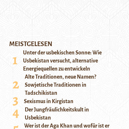
MEISTGELESEN
Unter der usbekischen Sonne: Wie
Usbekistan versucht, alternative
Energiequellen zu entwickeln
Alte Traditionen, neue Namen?
Sowjetische Traditionen in
Tadschikistan
Sexismus in Kirgistan
Der Jungfräulichkeitskult in
Usbekistan
Wer ist der Aga Khan und wofür ist er