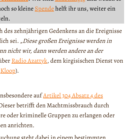
noch so kleine
Spende
helft ihr uns, weiter ein
teln.
ch des zehnjährigen Gedenkens an die Ereignisse
ich sei.
„Diese großen Ereignisse werden in
nn nicht wir, dann werden andere an der
nüber
Radio Azattyk
, dem kirgisischen Dienst von
f
Kloop
).
insbesondere auf
Artikel 304 Absatz 4 des
Dieser betrifft den Machtmissbrauch durch
dere oder kriminelle Gruppen zu erlangen oder
en anrichten.
rsuchung steht dabei in einem bestimmten