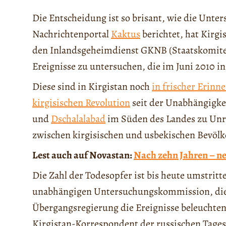
Die Entscheidung ist so brisant, wie die Unter
Nachrichtenportal
Kaktus
berichtet, hat Kirgi
den Inlandsgeheimdienst GKNB (Staatskomitee 
Ereignisse zu untersuchen, die im Juni 2010 i
Diese sind in Kirgistan noch
in frischer Erinn
kirgisischen Revolution
seit der Unabhängigkei
und
Dschalalabad
im Süden des Landes zu Unr
zwischen kirgisischen und usbekischen Bevöl
Lest auch auf Novastan:
Nach zehn Jahren – n
Die Zahl der Todesopfer ist bis heute umstrit
unabhängigen Untersuchungskommission, die 
Übergangsregierung die Ereignisse beleuchten
Kirgistan-Korrespondent der russischen Tage