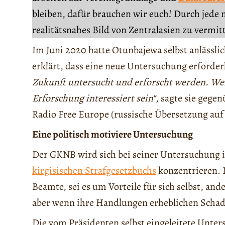
bleiben, dafür brauchen wir euch! Durch jede 
realitätsnahes Bild von Zentralasien zu vermit
Im Juni 2020 hatte Otunbajewa selbst anlässli
erklärt, dass eine neue Untersuchung erforderl
Zukunft untersucht und erforscht werden. We
Erforschung interessiert sein“
, sagte sie gege
Radio Free Europe (russische Übersetzung au
Eine politisch motiviere Untersuchung
Der GKNB wird sich bei seiner Untersuchung 
kirgisischen Strafgesetzbuchs
konzentrieren. 
Beamte, sei es um Vorteile für sich selbst, an
aber wenn ihre Handlungen erheblichen Schad
Die vom Präsidenten selbst eingeleitete Unte