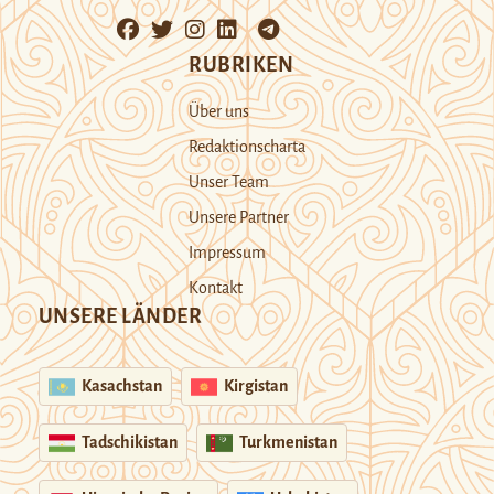
RUBRIKEN
Über uns
Redaktionscharta
Unser Team
Unsere Partner
Impressum
Kontakt
UNSERE LÄNDER
Kasachstan
Kirgistan
Tadschikistan
Turkmenistan