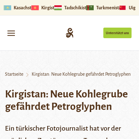
Kasachstan
Kirgistan
Tadschikistan
Turkmenistan
Uigu
Unterstützt uns
Startseite
Kirgistan: Neue Kohlegrube gefährdet Petroglyphen
Kirgistan: Neue Kohlegrube
gefährdet Petroglyphen
Ein türkischer Fotojournalist hat vor der