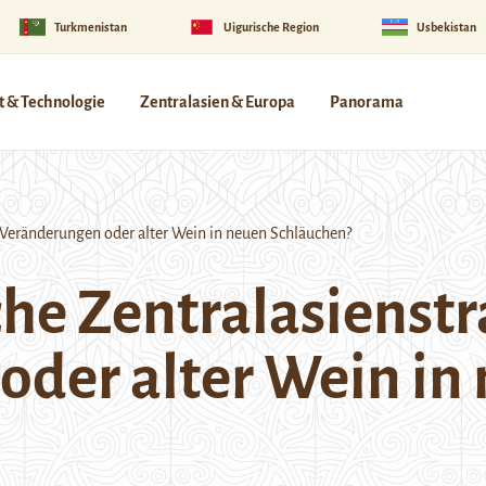
Turkmenistan
Uigurische Region
Usbekistan
 & Technologie
Zentralasien & Europa
Panorama
 Veränderungen oder alter Wein in neuen Schläuchen?
he Zentralasienstr
der alter Wein in