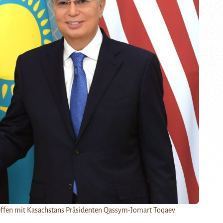
effen mit Kasachstans Präsidenten Qassym-Jomart Toqaev