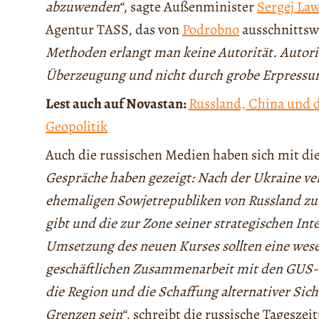
abzuwenden“
, sagte Außenminister
Sergej La
Agentur TASS, das von
Podrobno
ausschnittsw
Methoden erlangt man keine Autorität. Autorit
Überzeugung und nicht durch grobe Erpressu
Lest auch auf Novastan:
Russland, China und d
Geopolitik
Auch die russischen Medien haben sich mit di
Gespräche haben gezeigt: Nach der Ukraine ver
ehemaligen Sowjetrepubliken von Russland zu 
gibt und die zur Zone seiner strategischen In
Umsetzung des neuen Kurses sollten eine wese
geschäftlichen Zusammenarbeit mit den GUS-S
die Region und die Schaffung alternativer Sic
Grenzen sein“
, schreibt die russische Tagesze