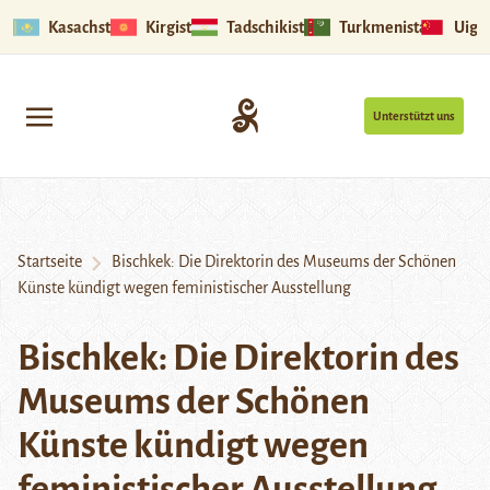
Kasachstan
Kirgistan
Tadschikistan
Turkmenistan
Uigu
Unterstützt uns
Startseite
Bischkek: Die Direktorin des Museums der Schönen
Künste kündigt wegen feministischer Ausstellung
Bischkek: Die Direktorin des
Museums der Schönen
Künste kündigt wegen
feministischer Ausstellung