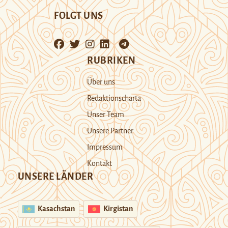
FOLGT UNS
RUBRIKEN
Über uns
Redaktionscharta
Unser Team
Unsere Partner
Impressum
Kontakt
UNSERE LÄNDER
Kasachstan
Kirgistan