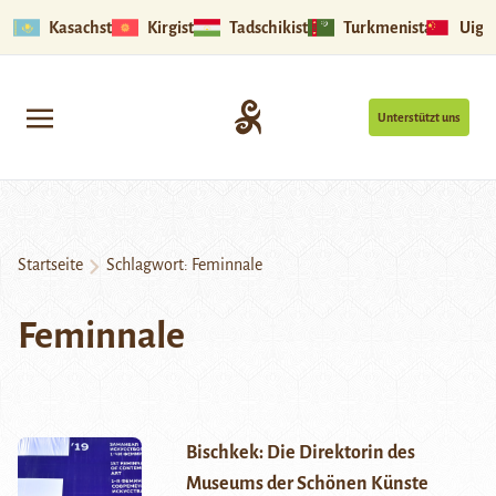
Kasachstan
Kirgistan
Tadschikistan
Turkmenistan
Uigu
Unterstützt uns
Startseite
Schlagwort:
Feminnale
Feminnale
Bischkek: Die Direktorin des
Museums der Schönen Künste