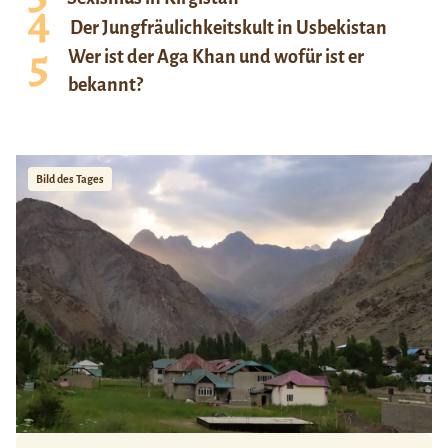
Der Jungfräulichkeitskult in Usbekistan
Wer ist der Aga Khan und wofür ist er
bekannt?
Bild des Tages