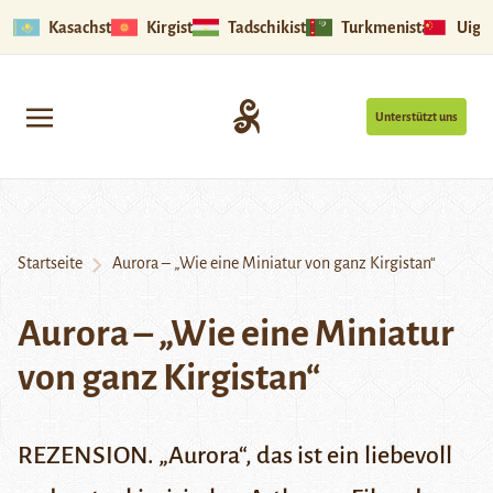
Kasachstan
Kirgistan
Tadschikistan
Turkmenistan
Uigu
Unterstützt uns
Startseite
Aurora – „Wie eine Miniatur von ganz Kirgistan“
Aurora – „Wie eine Miniatur
von ganz Kirgistan“
REZENSION. „Aurora“, das ist ein liebevoll