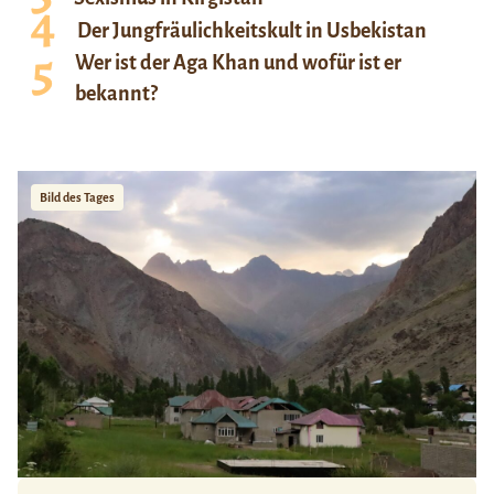
Der Jungfräulichkeitskult in Usbekistan
Wer ist der Aga Khan und wofür ist er
bekannt?
Bild des Tages