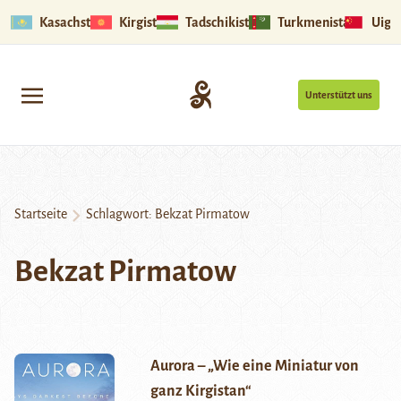
Kasachstan
Kirgistan
Tadschikistan
Turkmenistan
Uigu
Unterstützt uns
Startseite
Schlagwort:
Bekzat Pirmatow
Bekzat Pirmatow
Aurora – „Wie eine Miniatur von
ganz Kirgistan“