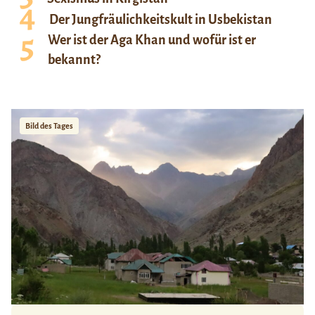
Der Jungfräulichkeitskult in Usbekistan
Wer ist der Aga Khan und wofür ist er
bekannt?
Bild des Tages