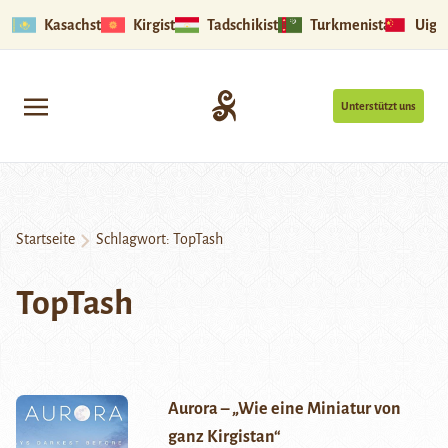
Kasachstan
Kirgistan
Tadschikistan
Turkmenistan
Uigu
Unterstützt uns
Startseite
Schlagwort:
TopTash
TopTash
Aurora – „Wie eine Miniatur von
ganz Kirgistan“