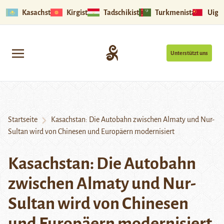
Kasachstan
Kirgistan
Tadschikistan
Turkmenistan
Uigu
Unterstützt uns
Startseite
Kasachstan: Die Autobahn zwischen Almaty und Nur-
Sultan wird von Chinesen und Europäern modernisiert
Kasachstan: Die Autobahn
zwischen Almaty und Nur-
Sultan wird von Chinesen
und Europäern modernisiert