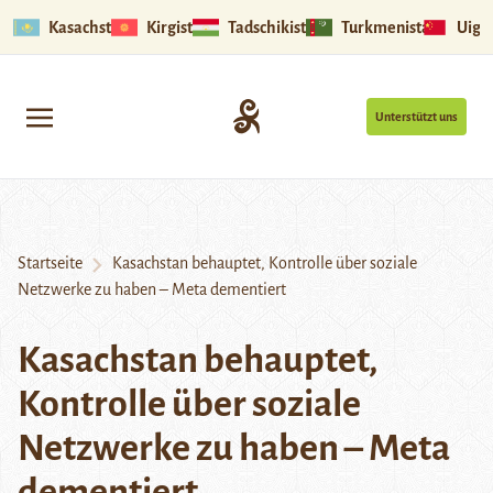
Kasachstan
Kirgistan
Tadschikistan
Turkmenistan
Uigu
Unterstützt uns
Startseite
Kasachstan behauptet, Kontrolle über soziale
Netzwerke zu haben – Meta dementiert
Kasachstan behauptet,
Kontrolle über soziale
Netzwerke zu haben – Meta
dementiert