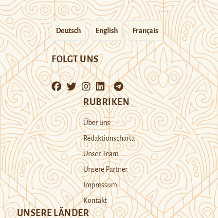
Deutsch
English
Français
FOLGT UNS
RUBRIKEN
Über uns
Redaktionscharta
Unser Team
Unsere Partner
Impressum
Kontakt
UNSERE LÄNDER