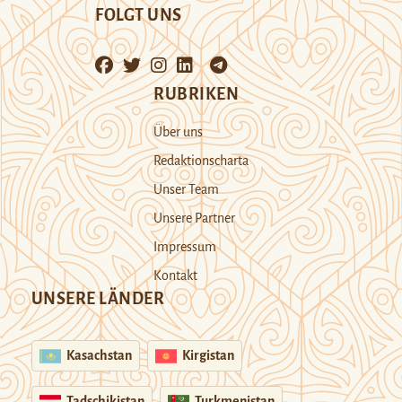
FOLGT UNS
RUBRIKEN
Über uns
Redaktionscharta
Unser Team
Unsere Partner
Impressum
Kontakt
UNSERE LÄNDER
Kasachstan
Kirgistan
Tadschikistan
Turkmenistan